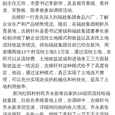
副主任王玲，市委书记李新华，及县领导黄镇、黄祥
龙、宋敦栋、陈孝俊参加调研活动。
吉炳轩一行首先深入到福娃集团食品六厂，了解
企业生产和产品销售情况。随后，在福娃集团稻虾共
育基地，吉炳轩向县委书记黄镇和福娃集团董事长谢
松柏详细了解企业流转土地模式和效益以及农民土地
流转收益等情况。得知福娃集团目前已经在新沟、周
老嘴两镇12个村流转土地3.1万亩，通过流转土地，农
民可以从流转费、土地收益提成和进场务工三方面获
取收益这一情况后，吉炳轩对这种模式给予了高度肯
定，他说，通过这种模式，真正实现了土地连片整
理，可以充分实现农业的机械化和科技化，提高了土
地利用效率。
新沟红阳村村民齐永新将自家的18亩田流转给福
娃集团，目前在养殖基地上班，在调研中，吉炳轩与
齐永新亲切交谈，详细询问他的收入情况。齐永新告
诉吉炳轩，去年一年，他除了拿到了一万五千元流转